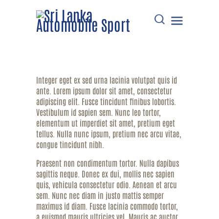
Integer eget ex sed urna lacinia volutpat quis id
HOME
ante. Lorem ipsum dolor sit amet, consectetur
DOWNLOADS
adipiscing elit. Fusce tincidunt finibus lobortis.
Vestibulum id sapien sem. Nunc leo tortor,
POINTS TABLE
elementum ut imperdiet sit amet, pretium eget
EVENTS
tellus. Nulla nunc ipsum, pretium nec arcu vitae,
COMMUNICATIONS
congue tincidunt nibh.
MEMBERS
Praesent non condimentum tortor. Nulla dapibus
sagittis neque. Donec ex dui, mollis nec sapien
RESOURCES
quis, vehicula consectetur odio. Aenean et arcu
CONTACT
sem. Nunc nec diam in justo mattis semper
maximus id diam. Fusce lacinia commodo tortor,
a euismod mauris ultricies vel. Mauris ac auctor