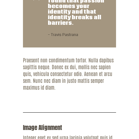
found that passion
becomes your
identity and that
identity breaks all
barriers.
– Travis Pastrana
Praesent non condimentum tortor. Nulla dapibus
sagittis neque. Donec ex dui, mollis nec sapien
quis, vehicula consectetur odio. Aenean et arcu
sem. Nunc nec diam in justo mattis semper
maximus id diam.
Image Alignment
Integer eget ex sed urna lacinia volutpat quis id